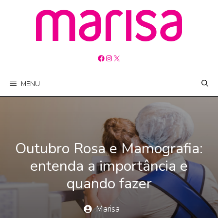
Pular
para
o
conteúdo
Facebook
Instagram
X
MENU
Outubro Rosa e Mamografia:
entenda a importância e
quando fazer
Marisa