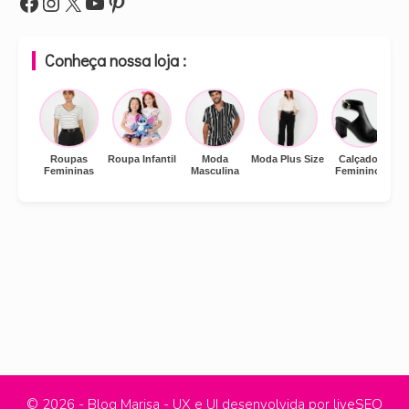
eaewqsa
Instagram
X
Youtube
Pinterest
Conheça nossa loja :
Roupas
Roupa Infantil
Moda
Moda Plus Size
Calçados
Femininas
Masculina
Femininos
© 2026 - Blog Marisa - UX e UI desenvolvida por
liveSEO